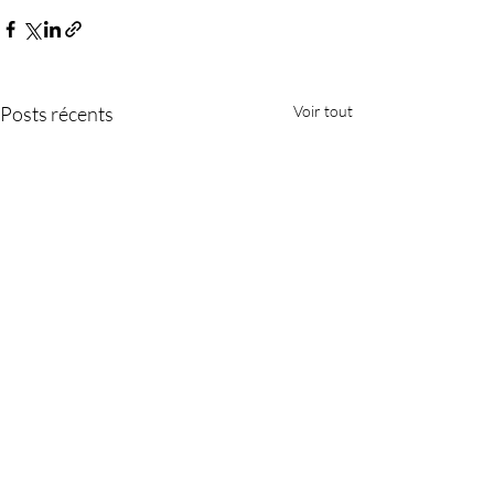
Posts récents
Voir tout
Nous contacter
Téléphone
05.57.40.08.33
Email