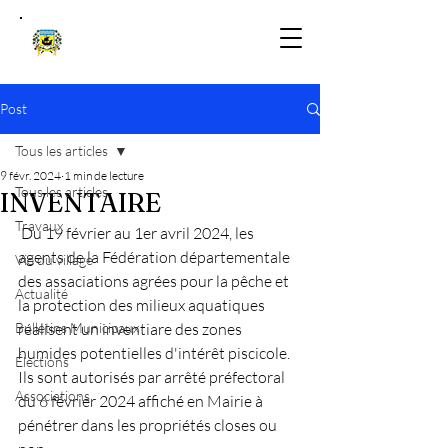
Post
Tous les articles
9 févr. 2024
1 min de lecture
Tous les articles
INVENTAIRE
Travaux
 Du 19 février au 1er avril 2024, les 
agents de la Fédération départementale 
Vie du village
des assaciations agrées pour la pêche et 
Actualité
la protection des milieux aquatiques 
Bulletins Municipaux
réalisent un inventiare des zones 
humides potentielles d'intérêt piscicole.
Élections
Ils sont autorisés par arrêté préfectoral 
Associations
du 6 février 2024 affiché en Mairie à 
pénétrer dans les propriétés closes ou 