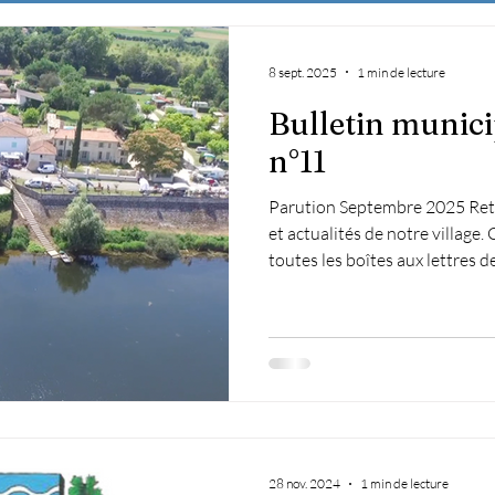
8 sept. 2025
1 min de lecture
Bulletin munici
n°11
Parution Septembre 2025 Retr
et actualités de notre village. 
toutes les boîtes aux lettres d
l'avez pas reçu, il est disponib
Viviane Duval, Votre Maire
28 nov. 2024
1 min de lecture