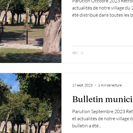
Parution Octobre 2023 Retrou
actualités de notre village du 
été distribué dans toutes les b
administrés. Si vous ne l'avez p
Mairie. Bien à vous, Viviane D
17 sept. 2023
1 min de lecture
Bulletin munici
Parution Septembre 2023 Retr
et actualités de notre village
bulletin a été...