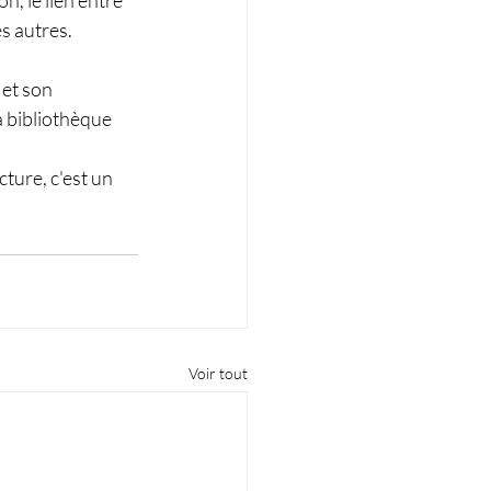
n, le lien entre 
s autres.
et son 
a bibliothèque 
ture, c'est un 
Voir tout