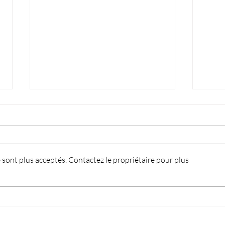
sont plus acceptés. Contactez le propriétaire pour plus
Café gourmand partagé : la
Le 8
mémoire vivante du village
hom
d’ém