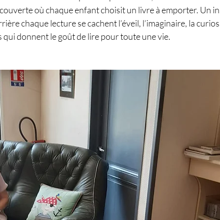
ouverte où chaque enfant choisit un livre à emporter. Un ins
rière chaque lecture se cachent l’éveil, l’imaginaire, la curios
 qui donnent le goût de lire pour toute une vie.