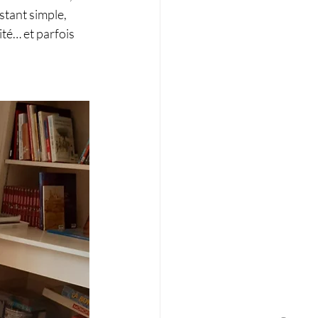
tant simple, 
ité… et parfois 