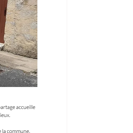
artage accueille 
ieux.
e la commune, 