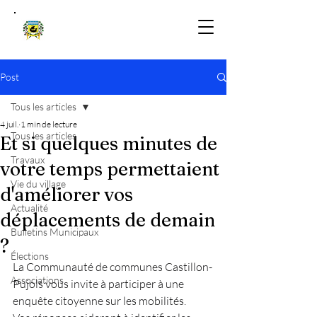
Post
Tous les articles
4 juil.
1 min de lecture
Tous les articles
Et si quelques minutes de
Travaux
votre temps permettaient
Vie du village
d'améliorer vos
Actualité
déplacements de demain
Bulletins Municipaux
?
Élections
La Communauté de communes Castillon-
Associations
Pujols vous invite à participer à une 
enquête citoyenne sur les mobilités.