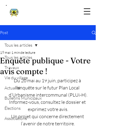
Post
Tous les articles
19 mai
1 min de lecture
Tous les articles
Enquête publique - Votre
Travaux
avis compte !
Vie du village
Du 20 mai au 19 juin, participez à 
l’enquête sur le futur Plan Local 
Actualité
d’Urbanisme intercommunal (PLUi-H).
Bulletins Municipaux
Informez-vous, consultez le dossier et 
Élections
exprimez votre avis.
Un projet qui concerne directement 
Associations
l’avenir de notre territoire.